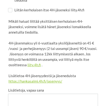
tiedoilla
Liitän kerholaisen itse 4H-jäseneksi liity.4h.fi
Mikäli haluat liittää yksittäisen kerholaisen 4H-
jäseneksi, voimme lisätä hänet jäseneksi lomakkeella
annetuilla tiedoilla.
4H-jäsenmaksu yli 6-vuotiaalta yksilöjäseneltä on 45 €
/vuosi ja perhejäsenyys (2 tai useampi jäsen) 90 €/vuosi.
Jäsenyys on voimassa 12kk liittymisestä alkaen. Jos
liittyviä henkilöitä on useampia, voi liittyä myös itse
osoitteessa
liity.4h.fi
.
Lisätietoa 4H-jäsenyydestä ja jäseneduista
https://hankasalmi.4h.fi/jasenyys/
Lisätietoja, vapaa sana