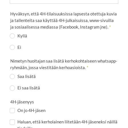
Hyväksyn, että 4H-tilaisuuksissa lapsesta otettuja kuvia
ja tallenteita saa käyttää 4H-julkaisuissa, www-sivuilla
ja sosiaalisessa mediassa (Facebook, Instagram jne).
*
Kyllä
Ei
Nimetyn huoltajan saa lisätä kerhokohtaiseen whatsapp-
ryhmään, jossa viestitään kerhoasioista.
*
Saa lisätä
Ei saa lisätä
4H-jäsenyys
On jo 4H-jäsen
Haluan, että kerholainen liitetään 4H-jäseneksi näillä