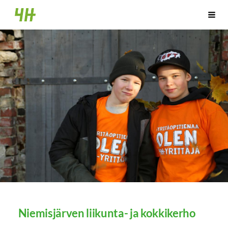
Siirry
Hankasalmen 4H-yhdistys
Vali
sivun
sisältöön
Niemisjärven liikunta- ja kokkikerho