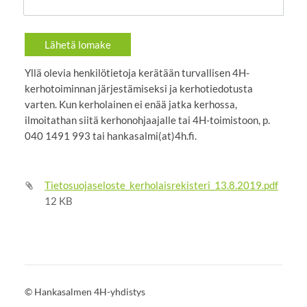
Lähetä lomake
Yllä olevia henkilötietoja kerätään turvallisen 4H-
kerhotoiminnan järjestämiseksi ja kerhotiedotusta
varten. Kun kerholainen ei enää jatka kerhossa,
ilmoitathan siitä kerhonohjaajalle tai 4H-toimistoon, p.
040 1491 993 tai hankasalmi(at)4h.fi.
Tietosuojaseloste_kerholaisrekisteri_13.8.2019.pdf
12 KB
©
Hankasalmen 4H-yhdistys