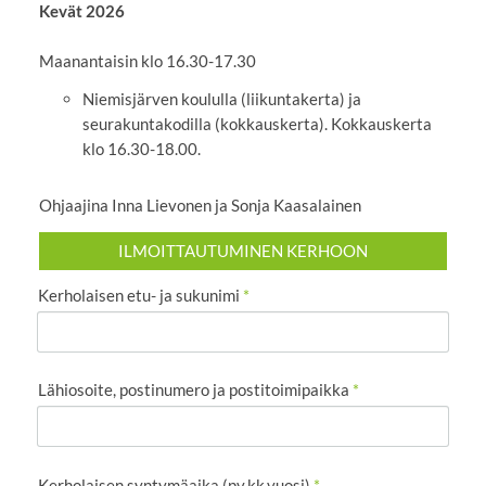
Kevät 2026
Maanantaisin klo 16.30-17.30
Niemisjärven koululla (liikuntakerta) ja
seurakuntakodilla (kokkauskerta). Kokkauskerta
klo 16.30-18.00.
Ohjaajina Inna Lievonen ja Sonja Kaasalainen
ILMOITTAUTUMINEN KERHOON
Kerholaisen etu- ja sukunimi
*
Lähiosoite, postinumero ja postitoimipaikka
*
Kerholaisen syntymäaika (pv.kk.vuosi)
*