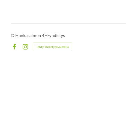
©
Hankasalmen 4H-yhdistys
Tehty Yhdistysavaimella
Facebook
Instagram