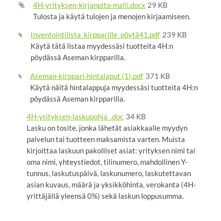
4H-yrityksen-kirjanpito-malli.docx
29 KB
Tulosta ja käytä tulojen ja menojen kirjaamiseen.
Inventointilista_kirpparille_pöytä41.pdf
239 KB
Käytä tätä listaa myydessäsi tuotteita 4H:n
pöydässä Aseman kirpparilla.
Aseman-kirppari-hintalaput (1).pdf
371 KB
Käytä näitä hintalappuja myydessäsi tuotteita 4H:n
pöydässä Aseman kirpparilla.
4H-yrityksen-laskupohja_.doc
34 KB
Lasku on tosite, jonka lähetät asiakkaalle myydyn
palvelun tai tuotteen maksamista varten. Muista
kirjoittaa laskuun pakolliset asiat: yrityksen nimi tai
oma nimi, yhteystiedot, tilinumero, mahdollinen Y-
tunnus, laskutuspäivä, laskunumero, laskutettavan
asian kuvaus, määrä ja yksikköhinta, verokanta (4H-
yrittäjällä yleensä 0%) sekä laskun loppusumma.