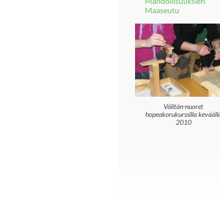
Mahdollisuuksien
Maaseutu
Välitän-nuoret
hopeakorukurssilla kevääll
2010