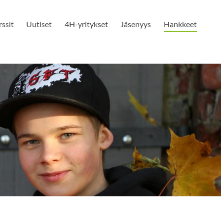
ssit
Uutiset
4H-yritykset
Jäsenyys
Hankkeet