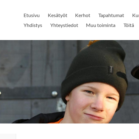
Etusivu
Kesätyöt
Kerhot
Tapahtumat
Kur
Yhdistys
Yhteystiedot
Muu toiminta
Töitä