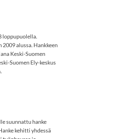
8 loppupuolella.
n 2009 alussa. Hankkeen
oijana Keski-Suomen
 Keski-Suomen Ely-keskus
.
ille suunnattu hanke
Hanke kehitti yhdessä
i työnhaussa ja