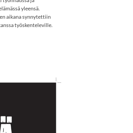
 elämässä yleensä.
n aikana synnytettiin
kanssa työskenteleville.