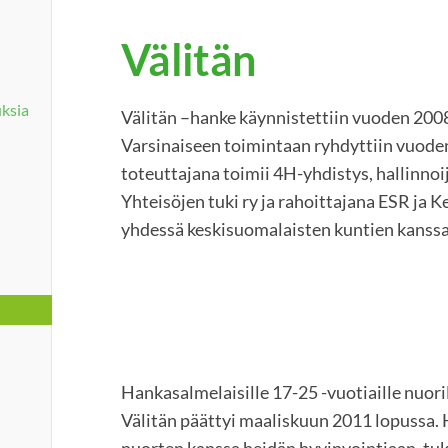
Välitän
ksia
Välitän –hanke käynnistettiin vuoden 200
Varsinaiseen toimintaan ryhdyttiin vuode
toteuttajana toimii 4H-yhdistys, hallinn
Yhteisöjen tuki ry ja rahoittajana ESR ja
yhdessä keskisuomalaisten kuntien kanssa
Hankasalmelaisille 17-25 -vuotiaille nuor
Välitän päättyi maaliskuun 2011 lopussa. 
nuorten kanssa heidän hyvinvointiaan, tuk