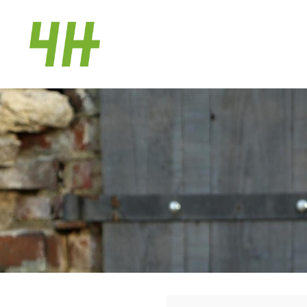
Siirry
sivun
Hankasalmen 4H-yhdistys
sisältöön