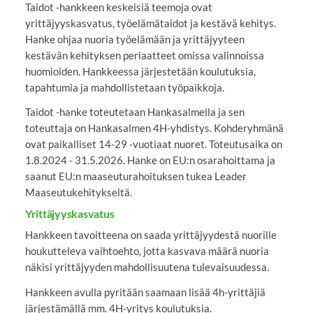
Taidot -hankkeen keskeisiä teemoja ovat
yrittäjyyskasvatus, työelämätaidot ja kestävä kehitys.
Hanke ohjaa nuoria työelämään ja yrittäjyyteen
kestävän kehityksen periaatteet omissa valinnoissa
huomioiden. Hankkeessa järjestetään koulutuksia,
tapahtumia ja mahdollistetaan työpaikkoja.
Taidot -hanke toteutetaan Hankasalmella ja sen
toteuttaja on Hankasalmen 4H-yhdistys. Kohderyhmänä
ovat paikalliset 14-29 -vuotiaat nuoret. Toteutusaika on
1.8.2024 - 31.5.2026. Hanke on EU:n osarahoittama ja
saanut EU:n maaseuturahoituksen tukea Leader
Maaseutukehitykseltä.
Yrittäjyyskasvatus
Hankkeen tavoitteena on saada yrittäjyydestä nuorille
houkutteleva vaihtoehto, jotta kasvava määrä nuoria
näkisi yrittäjyyden mahdollisuutena tulevaisuudessa.
Hankkeen avulla pyritään saamaan lisää 4h-yrittäjiä
järjestämällä mm. 4H-yritys koulutuksia.