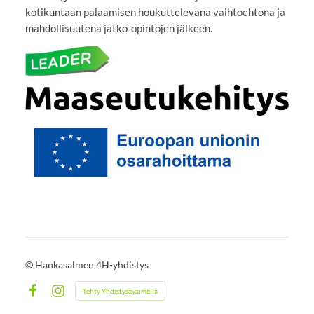
kotikuntaan palaamisen houkuttelevana vaihtoehtona ja
mahdollisuutena jatko-opintojen jälkeen.
©
Hankasalmen 4H-yhdistys
Tehty Yhdistysavaimella
Facebook
Instagram