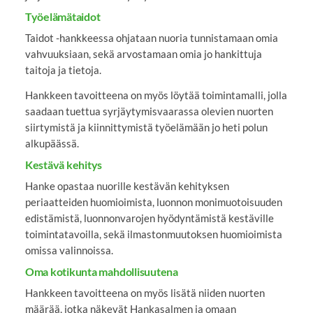
Työelämätaidot
Taidot -hankkeessa ohjataan nuoria tunnistamaan omia
vahvuuksiaan, sekä arvostamaan omia jo hankittuja
taitoja ja tietoja.
Hankkeen tavoitteena on myös löytää toimintamalli, jolla
saadaan tuettua syrjäytymisvaarassa olevien nuorten
siirtymistä ja kiinnittymistä työelämään jo heti polun
alkupäässä.
Kestävä kehitys
Hanke opastaa nuorille kestävän kehityksen
periaatteiden huomioimista, luonnon monimuotoisuuden
edistämistä, luonnonvarojen hyödyntämistä kestäville
toimintatavoilla, sekä ilmastonmuutoksen huomioimista
omissa valinnoissa.
Oma kotikunta mahdollisuutena
Hankkeen tavoitteena on myös lisätä niiden nuorten
määrää, jotka näkevät Hankasalmen ja omaan