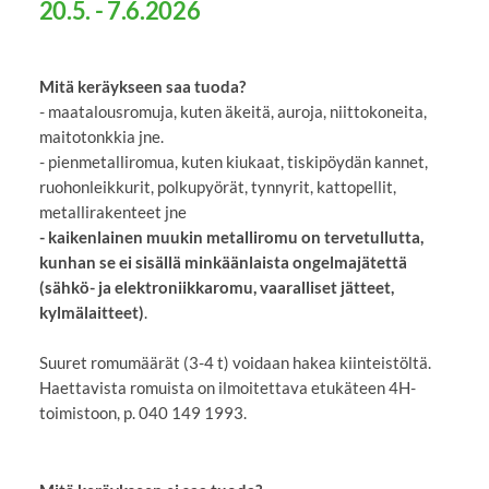
20.5. - 7.6.2026
Mitä keräykseen saa tuoda?
- maatalousromuja, kuten äkeitä, auroja, niittokoneita,
maitotonkkia jne.
- pienmetalliromua, kuten kiukaat, tiskipöydän kannet,
ruohonleikkurit, polkupyörät, tynnyrit, kattopellit,
metallirakenteet jne
- kaikenlainen muukin metalliromu on tervetullutta,
kunhan se ei sisällä minkäänlaista ongelmajätettä
(sähkö- ja elektroniikkaromu, vaaralliset jätteet,
kylmälaitteet)
.
Suuret romumäärät (3-4 t) voidaan hakea kiinteistöltä.
Haettavista romuista on ilmoitettava etukäteen 4H-
toimistoon, p. 040 149 1993.