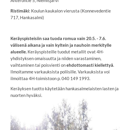
Anterontie 5, Niemisjärvi
Ristimäki:
Koulun kaukalon vierusta (Konnevedentie
717, Hankasalmi)
Keräyspisteisiin saa tuoda romua vain 20.5. - 7.6.
välisenä aikana ja vain kyltein ja nauhoin merkitylle
alueelle.
Keräyspisteille tuodut metallit ovat 4H-
yhdistyksen omaisuutta ja niiden varastaminen,
vaihtaminen tai poisvienti on
ehdottomasti kiellettyä
.
Ilmoitamme varkauksista poliisille. Varkauksista voi
ilmoittaa 4H-toimistoon p. 040 149 1993.
Keräyksen tuotto käytetään hankasalmelaisten lasten ja
nuorten hyväksi.