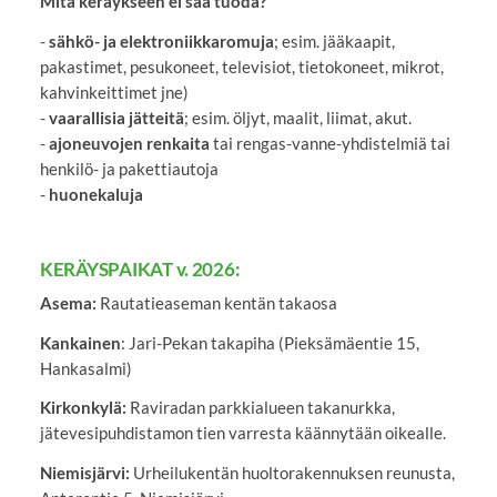
Mitä keräykseen ei saa tuoda?
-
sähkö- ja elektroniikkaromuja
; esim. jääkaapit,
pakastimet, pesukoneet, televisiot, tietokoneet, mikrot,
kahvinkeittimet jne)
-
vaarallisia jätteitä
; esim. öljyt, maalit, liimat, akut.
-
ajoneuvojen renkaita
tai rengas-vanne-yhdistelmiä tai
henkilö- ja pakettiautoja
-
huonekaluja
KERÄYSPAIKAT v. 2026:
Asema:
Rautatieaseman kentän takaosa
Kankainen
: Jari-Pekan takapiha (Pieksämäentie 15,
Hankasalmi)
Kirkonkylä:
Raviradan parkkialueen takanurkka,
jätevesipuhdistamon tien varresta käännytään oikealle.
Niemisjärvi:
Urheilukentän huoltorakennuksen reunusta,