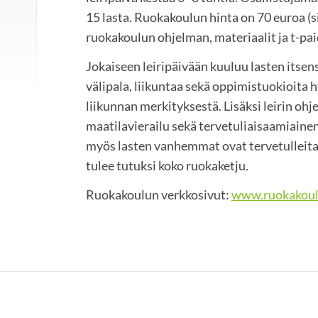
15 lasta. Ruokakoulun hinta on 70 euroa (s
ruokakoulun ohjelman, materiaalit ja t-pai
Jokaiseen leiripäivään kuuluu lasten itsen
välipala, liikuntaa sekä oppimistuokioita 
liikunnan merkityksestä. Lisäksi leirin oh
maatilavierailu sekä tervetuliaisaamiainen j
myös lasten vanhemmat ovat tervetulleita
tulee tutuksi koko ruokaketju.
Ruokakoulun verkkosivut:
www.ruokakoulu