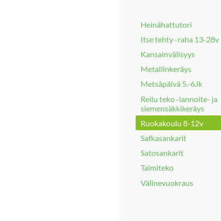
Heinähattutori
Itse tehty -raha 13-28v
Kansainvälisyys
Metallinkeräys
Metsäpäivä 5.-6.lk
Reilu teko -lannoite- ja
siemensäkkikeräys
Ruokakoulu 8-12v
Safkasankarit
Satosankarit
Taimiteko
Välinevuokraus