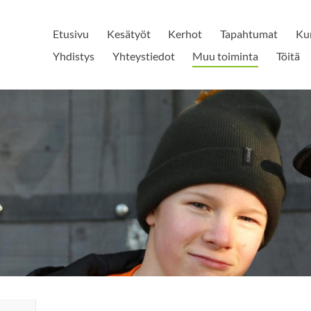
Etusivu
Kesätyöt
Kerhot
Tapahtumat
Kur
Yhdistys
Yhteystiedot
Muu toiminta
Töitä