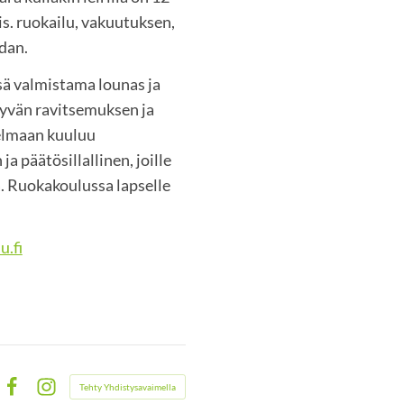
is. ruokailu, vakuutuksen,
dan.
sä valmistama lounas ja
hyvän ravitsemuksen ja
jelmaan kuuluu
a päätösillallinen, joille
. Ruokakoulussa lapselle
.fi
Tehty Yhdistysavaimella
Facebook
Instagram