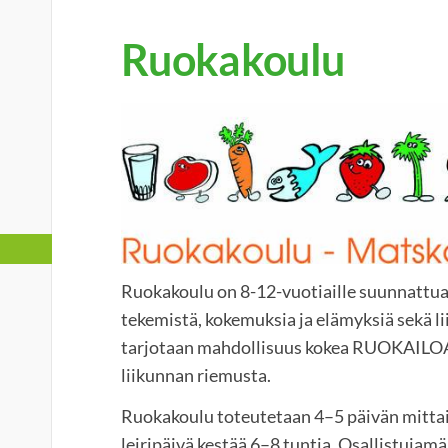
Ruokakoulu
Ruokakoulu on 8-12-vuotiaille suunnattua,
tekemistä, kokemuksia ja elämyksiä sekä li
tarjotaan mahdollisuus kokea RUOKAILOA k
liikunnan riemusta.
Ruokakoulu toteutetaan 4–5 päivän mittais
leiripäivä kestää 6–8 tuntia. Osallistujamää