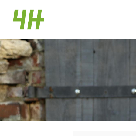
Siirry
sivun
Hankasalmen 4H-yhdistys
sisältöön