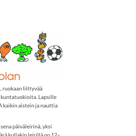
 ruokaan liittyvää
ikuntatuokioita. Lapsille
aikin aistein ja nauttia
ena päiväleirinä, yksi
rä kullakin leirillä on 12–