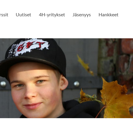
ssit
Uutiset
4H-yritykset
Jäsenyys
Hankkeet