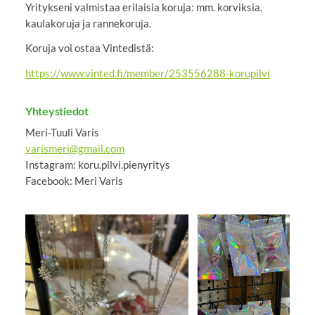
Yritykseni valmistaa erilaisia koruja: mm. korviksia,
kaulakoruja ja rannekoruja.
Koruja voi ostaa Vintedistä:
https://www.vinted.fi/member/253556288-korupilvi
Yhteystiedot
Meri-Tuuli Varis
varismeri@gmail.com
Instagram: koru.pilvi.pienyritys
Facebook: Meri Varis