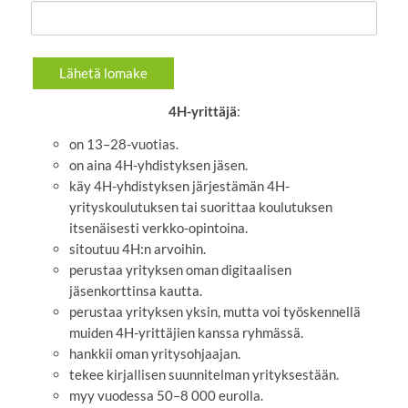
Lähetä lomake
4H-yrittäjä
:
on 13–28-vuotias.
on aina 4H-yhdistyksen jäsen.
käy 4H-yhdistyksen järjestämän 4H-
yrityskoulutuksen tai suorittaa koulutuksen
itsenäisesti verkko-opintoina.
sitoutuu 4H:n arvoihin.
perustaa yrityksen oman digitaalisen
jäsenkorttinsa kautta.
perustaa yrityksen yksin, mutta voi työskennellä
muiden 4H-yrittäjien kanssa ryhmässä.
hankkii oman yritysohjaajan.
tekee kirjallisen suunnitelman yrityksestään.
myy vuodessa 50–8 000 eurolla.