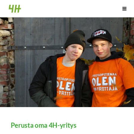
Siirry
Hankasalmen 4H-yhdistys
Vali
sivun
sisältöön
Perusta oma 4H-yritys