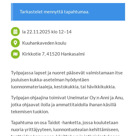
Tarkastelet mennyttä tapahtumaa.
la 22.11.2025
klo 12
–
14
Kuuhankaveden koulu
Kirkkotie 7, 41520 Hankasalmi
Työpajassa lapset ja nuoret pääsevät valmistamaan itse
jouluisen kukka-asetelman hyödyntäen
luonnonmateriaaleja, kestokukkia, tai hävikkikukkia.
Työpajan ohjaajina toimivat Unelmatar Oy:n Anni ja Anu,
jotka ohjaavat ilolla ja ammattitaidolla ihanan käsillä
tekemisen tuokion.
Tapahtuma on osa Taidot -hanketta, jossa koulutetaan
nuoria yrittäjyyteen, luonnontuotealan kehittämiseen,