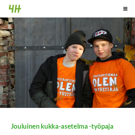
Siirry
Hankasalmen 4H-yhdistys
Vali
sivun
sisältöön
Jouluinen kukka-asetelma -työpaja