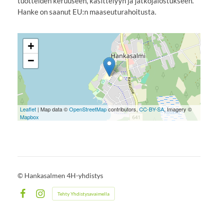
tuotteiden keruuseen, käsittelyyn ja jatkojalostukseen.
Hanke on saanut EU:n maaseuturahoitusta.
+
−
Leaflet
| Map data ©
OpenStreetMap
contributors,
CC-BY-SA
, Imagery ©
Mapbox
©
Hankasalmen 4H-yhdistys
Tehty Yhdistysavaimella
Facebook
Instagram